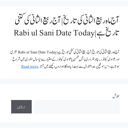
آج ماہ ربیع الثانی کی تاریخ | آج ربیع الثانی کی کتنی
تاریخ ہے | Rabi ul Sani Date Today
آج ماہ ربیع الثانی کی تاریخ | آج ربیع الثانی کی کتنی تاریخ ہے | Rabi ul Sani Date Today ہجری
اور عیسوی کیلنڈر ۔چند ضروری باتیں شمسی یا عیسوی کیلنڈر کے اعتبار سے نیا سال جنوری میں شروع
ہوتا ہے، اس موقع پر حد اعتدال سے بہت زیادہ نکلا ہوا رویہ دیکھنے میں آتا …
Read more
تلاش
تلاش