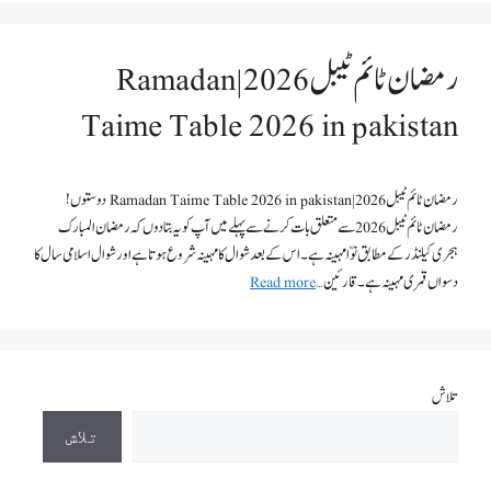
رمضان ٹائم ٹیبل 2026 | Ramadan
Taime Table 2026 in pakistan
رمضان ٹائم ٹیبل 2026 | Ramadan Taime Table 2026 in pakistan دوستوں!
رمضان ٹائم ٹیبل 2026 سے متعلق بات کرنے سے پہلے میں آپ کو یہ بتادوں کہ رمضان المبارک
ہجری کیلنڈر کے مطابق نوّا مہینہ ہے۔اس کے بعد شوال کا مہینہ شروع ہوتا ہے اور شوال اسلامی سال کا
دسواں قمری مہینہ ہے۔ قارئین …
Read more
تلاش
تلاش