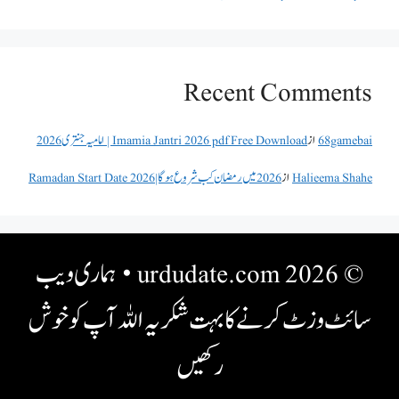
Recent Comments
68gamebai
از
Imamia Jantri 2026 pdf Free Download | امامیہ جنتری 2026
Halieema Shahe
از
2026 میں رمضان کب شروع ہو گا | Ramadan Start Date 2026
© 2026 urdudate.com
• ہماری ویب
سائٹ وزٹ کرنے کا بہت شکریہ اللہ آپ کو خوش
رکھیں