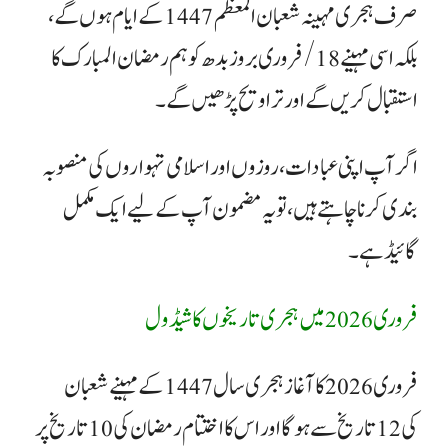
صرف ہجری مہینہ شعبان المعظم 1447 کے ایام ہوں گے،
بلکہ اسی مہینے 18/ فروری بروز بدھ کو ہم رمضان المبارک کا
استقبال کریں گے اور تراویح پڑھیں گے۔
​اگر آپ اپنی عبادات، روزوں اور اسلامی تہواروں کی منصوبہ
بندی کرنا چاہتے ہیں، تو یہ مضمون آپ کے لیے ایک مکمل
گائیڈ ہے۔
فروری 2026 میں ہجری تاریخوں کا شیڈول
​فروری 2026 کا آغاز ہجری سال 1447 کے مہینے شعبان
کی 12 تاریخ سے ہوگا اور اس کا اختتام رمضان کی 10 تاریخ پر