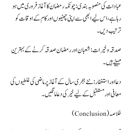
​عبادات کی منصوبہ بندی: چونکہ رمضان کا آغاز فروری میں ہو
رہا ہے، اس لیے ابھی سے اپنی چھٹیوں اور کام کے اوقات کو
ترتیب دیں۔
​صدقہ و خیرات: شعبان اور رمضان صدقہ کرنے کے بہترین
مہینے ہیں۔
​دعا اور استغفار: نئے ہجری سال کے آغاز پر ماضی کی غلطیوں کی
معافی اور مستقبل کے لیے خیر کی دعا مانگیں۔
​خلاصہ (Conclusion)