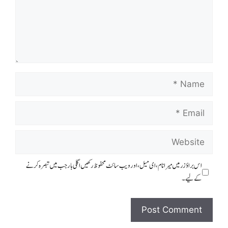
Name
Email
Website
اس براؤزر میں میرا نام، ای میل، اور ویب سائٹ محفوظ رکھیں اگلی بار جب میں تبصرہ کرنے
کےلیے۔