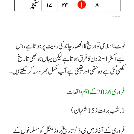
نوٹ: اسلامی تواریخ کا انحصار چاند کی رویت پر ہوتا ہے، اس
لیے اکثر 1-2 دن کا فرق ہوتا ہے لیکن یہاں جوبھی تاریخ
لکھی گئی ہے وہ حتمی اور یقینی ہے آپ مکمل بھروسہ کرسکتے ہیں۔
فروری 2026 کے اہم واقعات
​1. شبِ برات (15 شعبان)
​فروری کے آغاز میں ہی 3/ تاریخ بروز منگل کو مسلمانوں کے