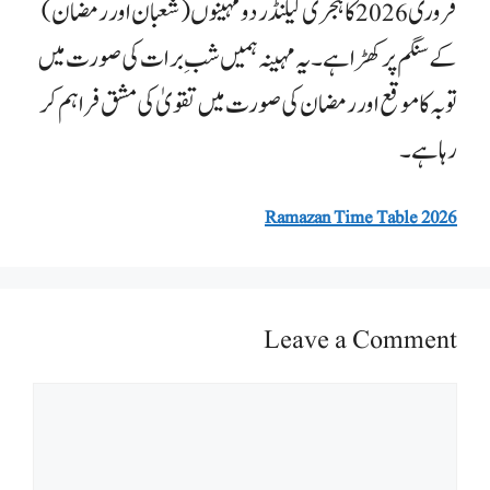
​فروری 2026 کا ہجری کیلنڈر دو مہینوں (شعبان اور رمضان)
کے سنگم پر کھڑا ہے۔ یہ مہینہ ہمیں شبِ برات کی صورت میں
توبہ کا موقع اور رمضان کی صورت میں تقویٰ کی مشق فراہم کر
رہا ہے۔
Ramazan Time Table 2026
Leave a Comment
Comment