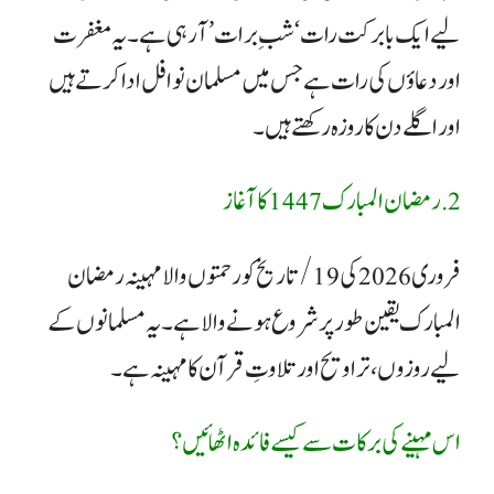
لیے ایک بابرکت رات ‘شبِ برات’ آ رہی ہے۔ یہ مغفرت
اور دعاؤں کی رات ہے جس میں مسلمان نوافل ادا کرتے ہیں
اور اگلے دن کا روزہ رکھتے ہیں۔
2. رمضان المبارک 1447 کا آغاز
​فروری 2026 کی 19/ تاریخ کو رحمتوں والا مہینہ رمضان
المبارک یقین طور پر شروع ہونے والا ہے۔ یہ مسلمانوں کے
لیے روزوں، تراویح اور تلاوتِ قرآن کا مہینہ ہے۔
اس مہینے کی برکات سے کیسے فائدہ اٹھائیں؟