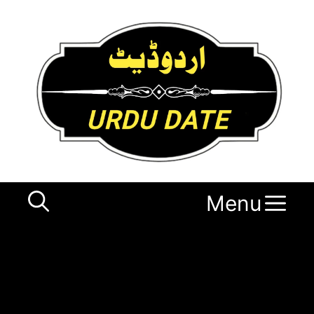
Ski
t
conten
Menu