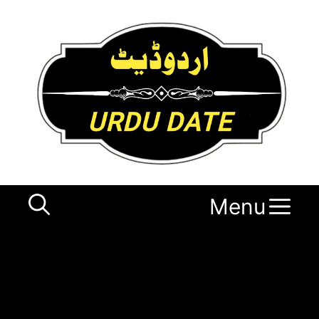
Ski
t
conten
Menu